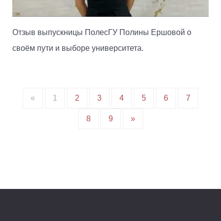
Отзыв выпускницы ПолесГУ Полины Ершовой о
своём пути и выборе университета.
«
1
2
3
4
5
6
7
8
9
»